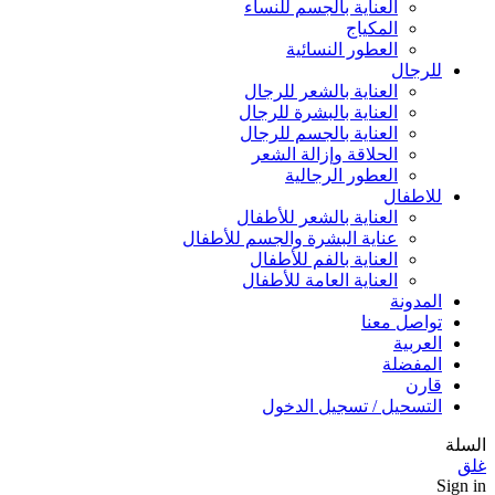
العناية بالجسم للنساء
المكياج
العطور النسائية
للرجال
العناية بالشعر للرجال
العناية بالبشرة للرجال
العناية بالجسم للرجال
الحلاقة وإزالة الشعر
العطور الرجالية
للاطفال
العناية بالشعر للأطفال
عناية البشرة والجسم للأطفال
العناية بالفم للأطفال
العناية العامة للأطفال
المدونة
تواصل معنا
العربية
المفضلة
قارن
التسحيل / تسجيل الدخول
السلة
غلق
Sign in