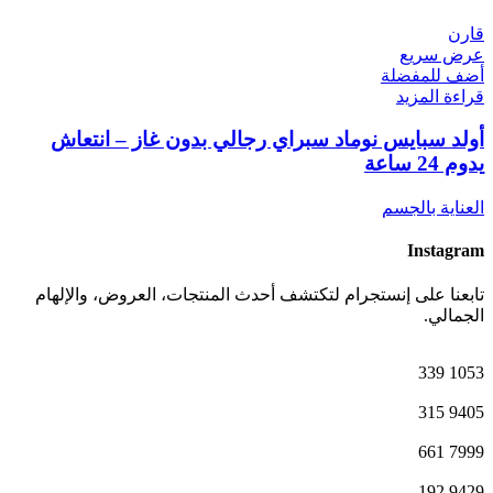
قارن
عرض سريع
أضف للمفضلة
قراءة المزيد
أولد سبايس نوماد سبراي رجالي بدون غاز – انتعاش
يدوم 24 ساعة
العناية بالجسم
Instagram
تابعنا على إنستجرام لتكتشف أحدث المنتجات، العروض، والإلهام
الجمالي.
339
1053
315
9405
661
7999
192
9429