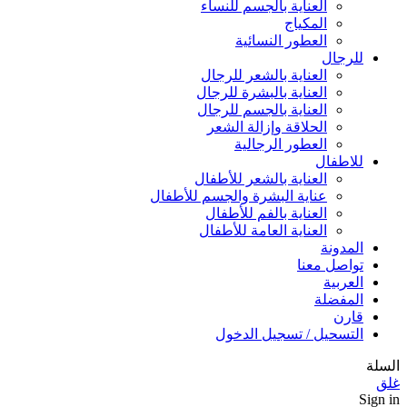
العناية بالجسم للنساء
المكياج
العطور النسائية
للرجال
العناية بالشعر للرجال
العناية بالبشرة للرجال
العناية بالجسم للرجال
الحلاقة وإزالة الشعر
العطور الرجالية
للاطفال
العناية بالشعر للأطفال
عناية البشرة والجسم للأطفال
العناية بالفم للأطفال
العناية العامة للأطفال
المدونة
تواصل معنا
العربية
المفضلة
قارن
التسحيل / تسجيل الدخول
السلة
غلق
Sign in