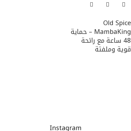
قراءة المزيد
Old Spice
MambaKing – حماية
48 ساعة مع رائحة
قوية وملفتة
العناية بالجسم
Instagram