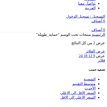
تواصل معنا
العربية
التسحيل / تسجيل الدخول
0
أصناف
0
أصناف
الرئيسية
منتجات تحت الوسم “حماية_طويلة”
عرض ⁦2⁩ من كل النتائج
عرض الفلاتر
عرض
9
12
18
24
فلاتر
تصفيه حسب
الشعبية
متوسط التقييم
الأحدث
السعر الاقل الي الاعلي
السعر الاعلي الي الاقل