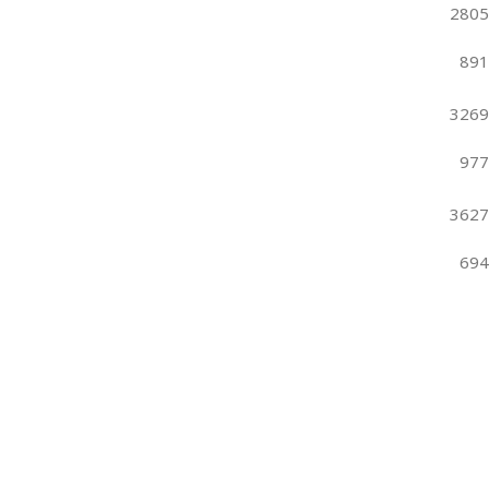
2805
891
3269
977
3627
694
CONTACT US
SHOP
PRIVACY POLICY
REFUND AND RETURNS
المتجر
المفضلة
0
أصناف
السلة
حسابي
Search