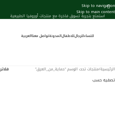
Skip to navigation
Skip to main content
استمتع بتجربة تسوق فاخرة مع منتجات أوروفيا الطبيعية
للنساء
للرجال
للاطفال
المدونة
تواصل معنا
العربية
التسحيل / تسجيل الدخول
0
أصناف
0
أصناف
فلاتر
الرئيسية
منتجات تحت الوسم “حماية_من_العرق”
تصفيه حسب
الشعبية
متوسط التقييم
الأحدث
السعر الاقل الي الاعلي