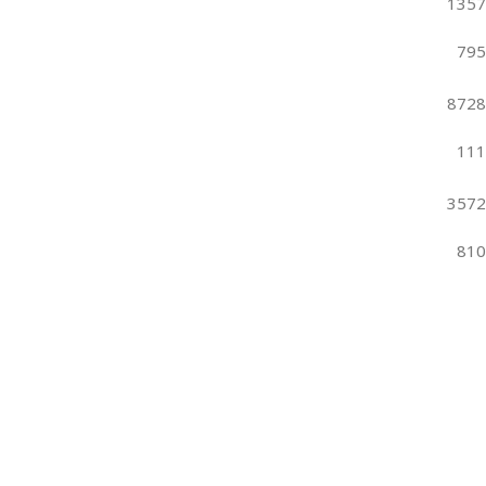
1357
795
8728
111
3572
810
RNS
المتجر
المفضلة
0
أصناف
السلة
حسابي
Search
بتدور على اية؟