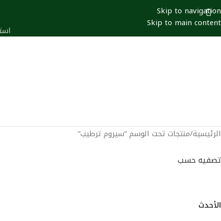
Skip to navigation
Skip to main content
است
التسحيل / تسجيل الدخول
0
أصناف
0
أصناف
الرئيسية
منتجات تحت الوسم “سيروم ترطيب”
تصفيه حسب
الشعبية
متوسط التقييم
الأحدث
السعر الاقل الي الاعلي