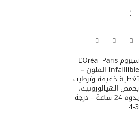
السعر الاعلي الي الاقل
قراءة المزيد
سيروم L’Oréal Paris
Infaillible الملون –
تغطية خفيفة وترطيب
بحمض الهيالورونيك،
يدوم 24 ساعة – درجة
3-4
العناية بالبشرة