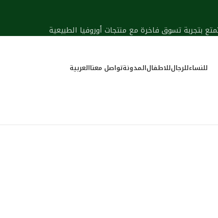
متع بتجربة تسوق فاخرة مع منتجات أوروفيا الطبيعية
للنساء
للرجال
للاطفال
المدونة
تواصل معنا
العربية