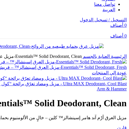
تواصل معنا
العربية
التسحيل / تسجيل الدخول
0
أصناف
0
أصناف
الرئيسية
العناية بالجسم
Essentials™ Solid Deodorant, Clean-مزيل عرق بحمايه طبيعيه من الروائح
Essentials™ Solid Deodorant, Fresh-مزيل العرق إسينشالز™ – فريش بدون ألومنيوم
عودة إلي المنتجات
Ultra MAX Deodorant- Cool Blast - مزيل ومضاد تعرّق برائحة “كول بلاست” للحماية والانتعاش
Arm & Hammer
Essentials™ Solid Deodorant, Clean-مزيل عرق بحمايه طبيعيه من 
مزيل العرق أرْم آند هامر إسينشالز™ كلين – خالٍ من الألومنيوم بحماية طبي
قارن