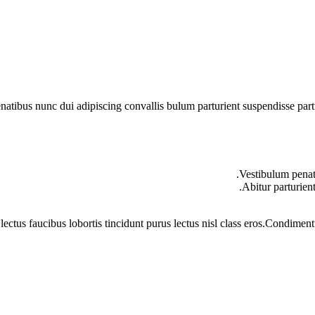
ibus nunc dui adipiscing convallis bulum parturient suspendisse partur
Vestibulum penati
Abitur parturien
lectus faucibus lobortis tincidunt purus lectus nisl class eros.Condime