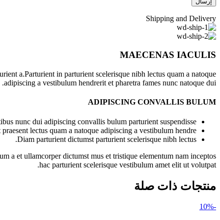
Shipping and Delivery
MAECENAS IACULIS
ient a.Parturient in parturient scelerisque nibh lectus quam a natoque
adipiscing a vestibulum hendrerit et pharetra fames nunc natoque dui.
ADIPISCING CONVALLIS BULUM
bus nunc dui adipiscing convallis bulum parturient suspendisse.
t praesent lectus quam a natoque adipiscing a vestibulum hendre.
Diam parturient dictumst parturient scelerisque nibh lectus.
ntum a et ullamcorper dictumst mus et tristique elementum nam inceptos
hac parturient scelerisque vestibulum amet elit ut volutpat.
منتجات ذات صلة
-10%