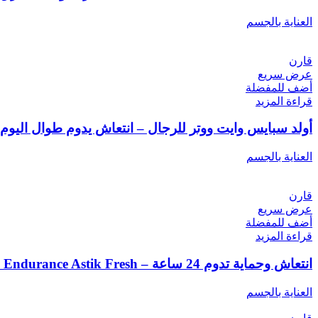
العناية بالجسم
قارن
عرض سريع
أضف للمفضلة
قراءة المزيد
أولد سبايس وايت ووتر للرجال – انتعاش يدوم طوال اليوم
العناية بالجسم
قارن
عرض سريع
أضف للمفضلة
قراءة المزيد
انتعاش وحماية تدوم 24 ساعة – Old Spice High Endurance Astik Fresh
العناية بالجسم