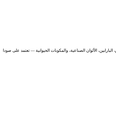
صلب “إسينشالز™ – Clean” من Arm & Hammer. تركيبة خالية من الألومنيوم، البارابين، الألوان الصناعية، والمكونات الحيوانية — تعتمد على صودا