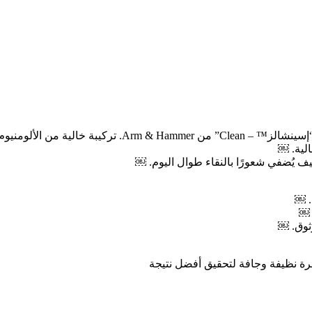
حصلي على انتعاش طبيعي يدوم طوال اليوم مع مزيل العرق ال
يُضفي شعورًا بالنقاء طوال اليوم. ￼
. ￼
 ￼
ثوق. ￼
رة نظيفة وجافة لتحقيق أفضل نتيجة