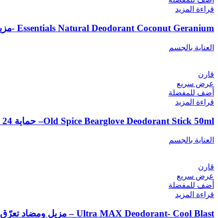
قراءة المزيد
Essentials Natural Deodorant Coconut Geranium -مزيل رائحة طبيعي أرْم آند هامر إسينشالز™ – جوز الهند وجيرانيوم
العناية بالجسم
قارن
عرض سريع
أضف للمفضلة
قراءة المزيد
Old Spice Bearglove Deodorant Stick 50ml– حماية 24 ساعة ورائحة رجولية جريئة
العناية بالجسم
قارن
عرض سريع
أضف للمفضلة
قراءة المزيد
Ultra MAX Deodorant- Cool Blast – مزيل ومضاد تعرّق برائحة “كول بلاست” للحماية والانتعاش