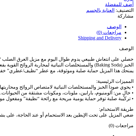
أضف للمفضلة
التصنيف:
العناية بالجسم
مشاركة
الوصف
مراجعات (0)
Shipping and Delivery
الوصف
الخبز (Baking Soda) والمستخلصات النباتية لمحاربة الروائح القوية بفعالية. ￼
يمنحك هذا المزيل حماية صلبة وموثوقة، مع عطر “نظيف/عطري” خفيف 
المميزات الرئيسية:
• يحوي صودا الخبز والمستخلصات النباتية لامتصاص الروائح ومحاربتها
• خالٍ من: ألومنيوم، بارابين، ملونات، ومكونات مشتقة من الحيوانات.
• تركيبة صلبة توفر حماية يومية مريحة مع رائحة “نظيفة” ومفعول مو
طريقة الاستخدام:
ضعي المزيل على تحت الإبطين بعد الاستحمام أو عند الحاجة، على بش
مراجعات (0)