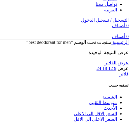
تواصل معنا
العربية
التسحيل / تسجيل الدخول
0
أصناف
0
أصناف
الرئيسية
منتجات تحت الوسم “best deodorant for men”
عرض النتيجة الوحيدة
عرض الفلاتر
عرض
9
12
18
24
فلاتر
تصفيه حسب
الشعبية
متوسط التقييم
الأحدث
السعر الاقل الي الاعلي
السعر الاعلي الي الاقل