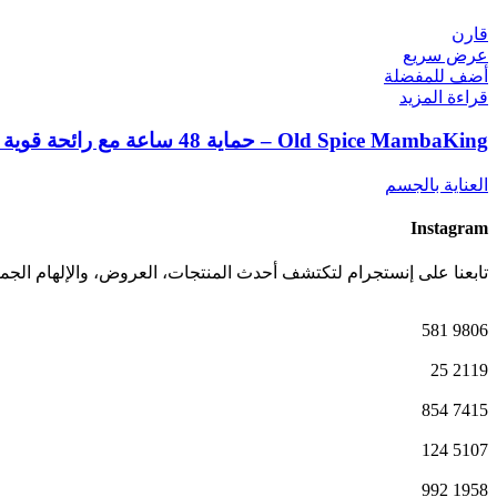
قارن
عرض سريع
أضف للمفضلة
قراءة المزيد
Old Spice MambaKing – حماية 48 ساعة مع رائحة قوية وملفتة
العناية بالجسم
Instagram
تابعنا على إنستجرام لتكتشف أحدث المنتجات، العروض، والإلهام الجما
581
9806
25
2119
854
7415
124
5107
992
1958