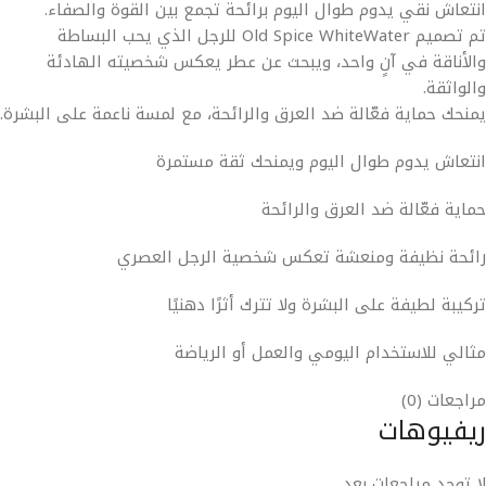
انتعاش نقي يدوم طوال اليوم برائحة تجمع بين القوة والصفاء.
تم تصميم Old Spice WhiteWater للرجل الذي يحب البساطة
والأناقة في آنٍ واحد، ويبحث عن عطر يعكس شخصيته الهادئة
والواثقة.
يمنحك حماية فعّالة ضد العرق والرائحة، مع لمسة ناعمة على البشرة.
انتعاش يدوم طوال اليوم ويمنحك ثقة مستمرة
حماية فعّالة ضد العرق والرائحة
رائحة نظيفة ومنعشة تعكس شخصية الرجل العصري
تركيبة لطيفة على البشرة ولا تترك أثرًا دهنيًا
مثالي للاستخدام اليومي والعمل أو الرياضة
مراجعات (0)
ريفيوهات
لا توجد مراجعات بعد.