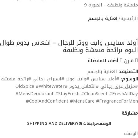
الرئيسية
العناية بالجسم
عودة إلي المنتجات
old spice
أولد سبايس وايت ووتر للرجال – انتعاش يدوم طوال
اليوم برائحة منعشة ونظيفة
قارن
أضف للمفضلة
التصنيف:
العناية بالجسم
الوسوم:
#أولد_سبايس #وايت_ووتر #اسبراي_رجالي #رائحة_منعشة
#مزيل_عرق_رجالي #انتعاش_يدوم #OldSpice #WhiteWater
#MensDeodorant #StayFresh #CleanScent #FreshAllDay
#CoolAndConfident #MensCare #FragranceForMen
مشاركة
الوصف
مراجعات (0)
SHIPPING AND DELIVERY
الوصف