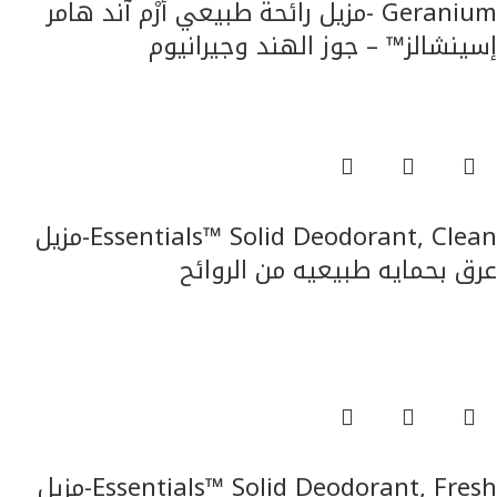
Geranium -مزيل رائحة طبيعي أرْم آند هامر
إسينشالز™ – جوز الهند وجيرانيوم
العناية بالجسم
قراءة المزيد
Essentials™ Solid Deodorant, Clean-مزيل
عرق بحمايه طبيعيه من الروائح
العناية بالجسم
قراءة المزيد
Essentials™ Solid Deodorant, Fresh-مزيل