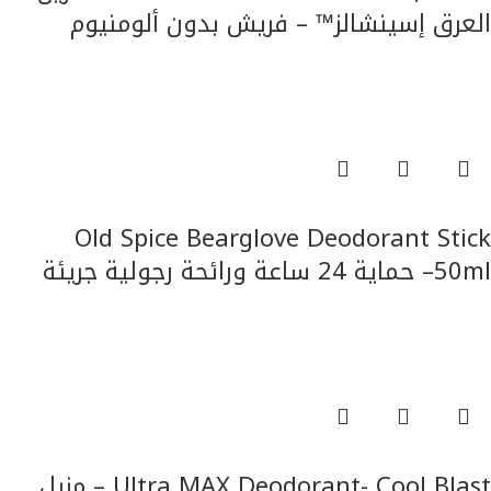
العرق إسينشالز™ – فريش بدون ألومنيوم
العناية بالجسم
قراءة المزيد
Old Spice Bearglove Deodorant Stick
50ml– حماية 24 ساعة ورائحة رجولية جريئة
العناية بالجسم
قراءة المزيد
Ultra MAX Deodorant- Cool Blast – مزيل