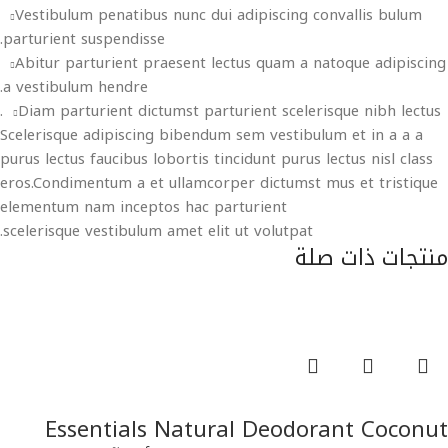
Vestibulum penatibus nunc dui adipiscing convallis bulum
parturient suspendisse.
Abitur parturient praesent lectus quam a natoque adipiscing
a vestibulum hendre.
Diam parturient dictumst parturient scelerisque nibh lectus.
Scelerisque adipiscing bibendum sem vestibulum et in a a a
purus lectus faucibus lobortis tincidunt purus lectus nisl class
eros.Condimentum a et ullamcorper dictumst mus et tristique
elementum nam inceptos hac parturient
scelerisque vestibulum amet elit ut volutpat.
منتجات ذات صلة
قراءة المزيد
Essentials Natural Deodorant Coconut