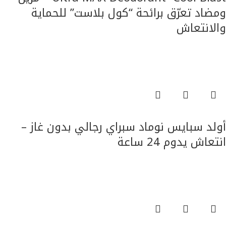
ومضاد تعرّق برائحة “كول بلاست” للحماية
والانتعاش
العناية بالجسم
قراءة المزيد
أولد سبايس نوماد سبراي رجالي بدون غاز –
انتعاش يدوم 24 ساعة
العناية بالجسم