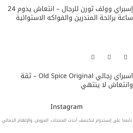
قراءة المزيد
إسبراي وولف ثورن للرجال – انتعاش يدوم 24
ساعة برائحة المندرين والفواكه الاستوائية
العناية بالجسم
قراءة المزيد
اسبراي رجالي Old Spice Original – ثقة
وانتعاش لا ينتهي
العناية بالجسم
Instagram
تابعنا على إنستجرام لتكتشف أحدث المنتجات، العروض، والإلهام الجمالي.