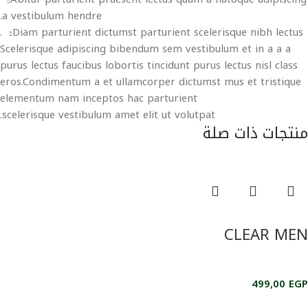
a vestibulum hendre.
Diam parturient dictumst parturient scelerisque nibh lectus.
Scelerisque adipiscing bibendum sem vestibulum et in a a a
purus lectus faucibus lobortis tincidunt purus lectus nisl class
eros.Condimentum a et ullamcorper dictumst mus et tristique
elementum nam inceptos hac parturient
scelerisque vestibulum amet elit ut volutpat.
منتجات ذات صلة
إضافة إلى السلة
CLEAR MEN
العناية بالشعر
499,00
EGP