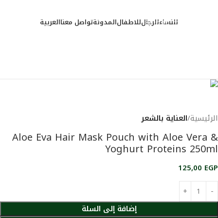
استمتع بتجربة تسوق فاخرة مع منتجات أوروفيا الطبيعية
Skip to navigation
Skip to main content
للنساء
للرجال
للاطفال
المدونة
تواصل معنا
العربية
التسحيل / تسجيل الدخول
0
0
الرئيسية
العناية بالشعر
عودة إلي المنتجات
Aloe Eva Hair Mask Pouch with Aloe Vera &
Yoghurt Proteins 250ml
125,00
EGP
إضافة إلى السلة