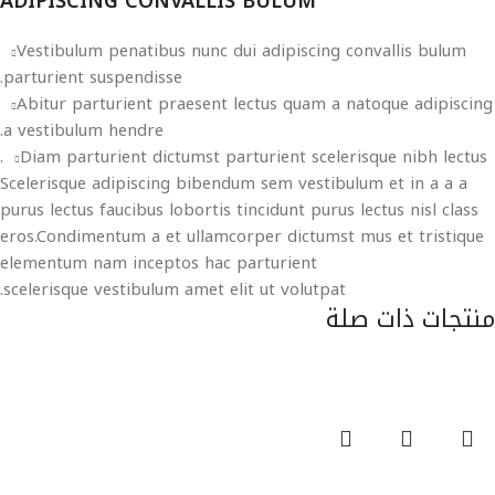
ADIPISCING CONVALLIS BULUM
Vestibulum penatibus nunc dui adipiscing convallis bulum
parturient suspendisse.
Abitur parturient praesent lectus quam a natoque adipiscing
a vestibulum hendre.
Diam parturient dictumst parturient scelerisque nibh lectus.
Scelerisque adipiscing bibendum sem vestibulum et in a a a
purus lectus faucibus lobortis tincidunt purus lectus nisl class
eros.Condimentum a et ullamcorper dictumst mus et tristique
elementum nam inceptos hac parturient
scelerisque vestibulum amet elit ut volutpat.
منتجات ذات صلة
قراءة المزيد