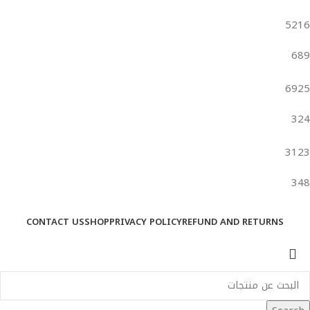
5216
689
6925
324
3123
348
CONTACT US
SHOP
PRIVACY POLICY
REFUND AND RETURNS
المتجر
المفضلة
0
السلة
حسابي