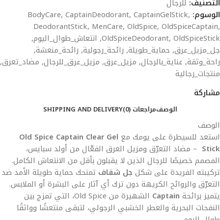
التصنيف:
للرجال
الوسوم:
,
CaptainGelStick
,
CaptainDeodorant
,
BodyCare
DeodorantStick
,
MenCare
,
OldSpice
,
OldSpiceCaptain
,
OldSpiceStick
,
OldSpiceDeodorant
,
انتعاش_طوال_اليوم
,
جل_مزيل_عرق
,
حماية_طويلة
,
رائحة_رجولية
,
رائحة_منعشة
,
راحة_وثقة
,
عناية_بالرجال
,
مزيل_عرق
,
مزيل_عرق_للرجال
,
مضاد_تعرق
,
منتجات_رجالية
مشاركة
الوصف
مراجعات (0)
SHIPPING AND DELIVERY
الوصف
استعد للسيطرة على يومك مع
Old Spice Captain Clear Gel
Stick
– مضاد التعرّق ومزيل العرق الفعّال من أولد سبايس،
المصمم خصيصًا للرجال الذين لا يقبلون بأقل من الانتعاش الكامل.
تركيبته الفريدة على شكل
جل شفاف
تمنحك حماية طويلة الأمد ضد
التعرّق والروائح الكريهة دون ترك أي آثار على البشرة أو الملابس.
يتميز برائحة
Captain
الشهيرة من Old Spice، التي تمزج بين
النفحات البحرية والعطر الخشبي الرجولي، لتبقى منتعشًا وواثقًا
طوال اليوم.