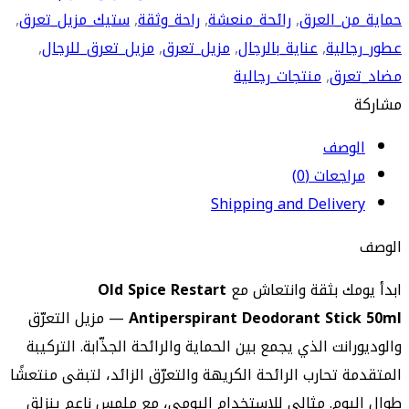
حماية_من_العرق
,
رائحة_منعشة
,
راحة_وثقة
,
ستيك_مزيل_تعرق
,
عطور_رجالية
,
عناية_بالرجال
,
مزيل_تعرق
,
مزيل_تعرق_للرجال
,
مضاد_تعرق
,
منتجات_رجالية
مشاركة
الوصف
مراجعات (0)
Shipping and Delivery
الوصف
ابدأ يومك بثقة وانتعاش مع
Old Spice Restart
Antiperspirant Deodorant Stick 50ml
— مزيل التعرّق
والوديورانت الذي يجمع بين الحماية والرائحة الجذّابة. التركيبة
المتقدمة تحارب الرائحة الكريهة والتعرّق الزائد، لتبقى منتعشًا
طوال اليوم. مثالي للاستخدام اليومي، مع ملمس ناعم ينزلق