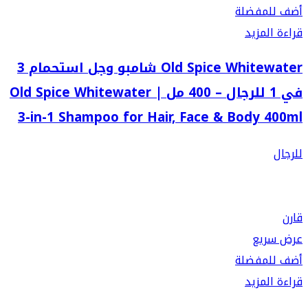
أضف للمفضلة
قراءة المزيد
Old Spice Whitewater شامبو وجل استحمام 3
في 1 للرجال – 400 مل | Old Spice Whitewater
3-in-1 Shampoo for Hair, Face & Body 400ml
للرجال
قارن
عرض سريع
أضف للمفضلة
قراءة المزيد