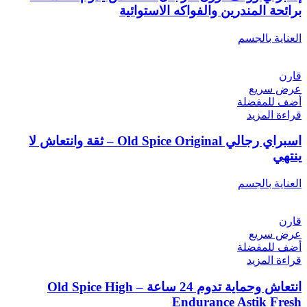
برائحة المندرين والفواكه الاستوائية
العناية بالجسم
قارن
عرض سريع
أضف للمفضلة
قراءة المزيد
اسبراي رجالي Old Spice Original – ثقة وانتعاش لا
ينتهي
العناية بالجسم
قارن
عرض سريع
أضف للمفضلة
قراءة المزيد
انتعاش وحماية تدوم 24 ساعة – Old Spice High
Endurance Astik Fresh