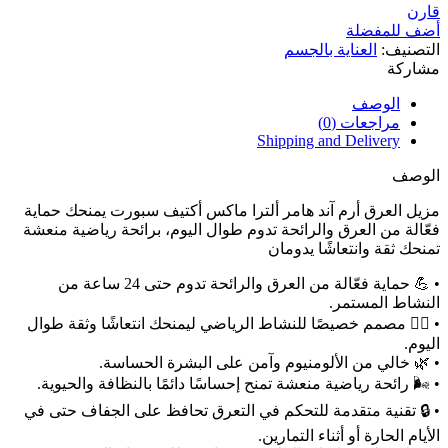
قارن
أضف للمفضلة
التصنيف:
العناية بالجسم
مشاركة
الوصف
مراجعات (0)
Shipping and Delivery
الوصف
مزيل العرق أرم آند هامر ألترا ماكس أكتيف سبورت يمنحك حماية
فعّالة من العرق والرائحة تدوم طوال اليوم، برائحة رياضية منعشة
تمنحك ثقة وانتعاشًا يدومان
• 💪 حماية فعّالة من العرق والرائحة تدوم حتى 24 ساعة من
النشاط المستمر.
• 🏃‍♂️ مصمم خصيصًا للنشاط الرياضي ليمنحك انتعاشًا وثقة طوال
اليوم.
• 🌿 خالي من الألومنيوم وآمن على البشرة الحساسة.
• 🌬️ رائحة رياضية منعشة تمنح إحساسًا دائمًا بالنظافة والحيوية.
• 🔒 تقنية متقدمة للتحكم في التعرق تحافظ على الجفاف حتى في
الأيام الحارة أو أثناء التمارين.