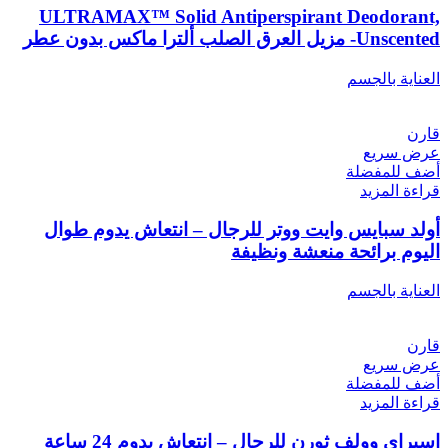
ULTRAMAX™ Solid Antiperspirant Deodorant,
Unscented- مزيل العرق الصلب ألترا ماكس بدون عطر
العناية بالجسم
قارن
عرض سريع
أضف للمفضلة
قراءة المزيد
أولد سبايس وايت ووتر للرجال – انتعاش يدوم طوال
اليوم برائحة منعشة ونظيفة
العناية بالجسم
قارن
عرض سريع
أضف للمفضلة
قراءة المزيد
إسبراي وولف ثورن للرجال – انتعاش يدوم 24 ساعة