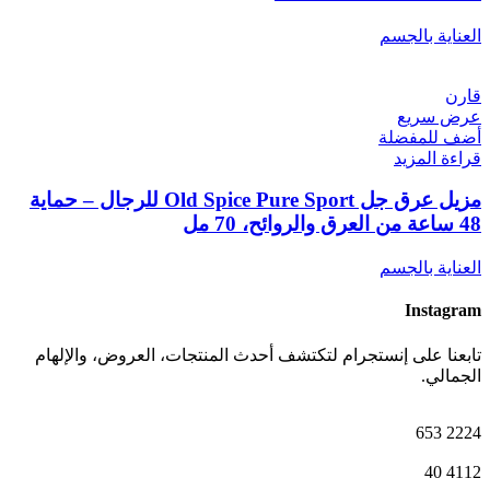
العناية بالجسم
قارن
عرض سريع
أضف للمفضلة
قراءة المزيد
مزيل عرق جل Old Spice Pure Sport للرجال – حماية
48 ساعة من العرق والروائح، 70 مل
العناية بالجسم
Instagram
تابعنا على إنستجرام لتكتشف أحدث المنتجات، العروض، والإلهام
الجمالي.
653
2224
40
4112