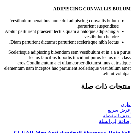
ADIPISCING CONVALLIS BULUM
Vestibulum penatibus nunc dui adipiscing convallis bulum
parturient suspendisse.
Abitur parturient praesent lectus quam a natoque adipiscing a
vestibulum hendre.
Diam parturient dictumst parturient scelerisque nibh lectus.
Scelerisque adipiscing bibendum sem vestibulum et in a a a purus
lectus faucibus lobortis tincidunt purus lectus nisl class
eros.Condimentum a et ullamcorper dictumst mus et tristique
elementum nam inceptos hac parturient scelerisque vestibulum amet
elit ut volutpat.
منتجات ذات صلة
قارن
عرض سريع
أضف للمفضلة
إضافة إلى السلة
CLEAR Men Anti-dandruff Shampoo Hair Fall